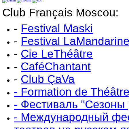
Club Français Moscou:
-
Festival Maski
-
Festival LaMandarine
-
Cie LeThéâtre
-
CaféChantant
-
Club ÇaVa
- Formation de Théâtr
- Фестиваль "Сезоны 
- Международный фе
театров на русском я